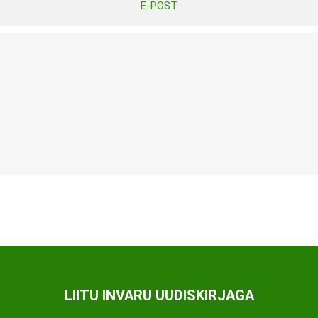
E-POST
Tasuta Invaru infomaterjalid
Niisutatud puhastusrätikud
Nahahooldusvahendid
Pesuained
Mähkmed lastele
Kreemid
Beebikaal
l
Pesu- ja ühekordsed kindad
Rinnapumbad ja lisatarvikud
Muud tooted
Aluslinad
p
Sidemed naistele
p
Niisutatud salvrätid
LIITU INVARU UUDISKIRJAGA
A
ORTOOSID
KOMMUNIKATSIOON