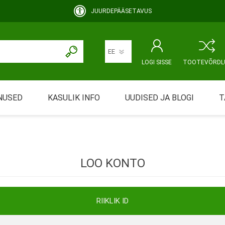
JUURDEPÄÄSETAVUS
LOGI SISSE
TOOTEVÕRDL
NUSED
KASULIK INFO
UUDISED JA BLOGI
T
rimine
Abivahendi üürimine ja üüritingimused
KEHAHOOLDUS
EMALE JA BEEBILE
ustamine
Riiklik soodustus
LOO KONTO
ansport
Abivahendi tõend
mont
Blanketid
RIIKLIK ID
Korduma kippuvad küsimused