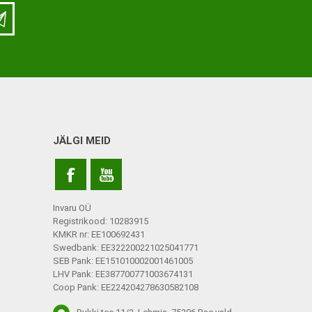
LISATARVIKUD
Ladu
Töökoda
Kontor
JÄLGI MEID
Kompressioonpõlvikud
Rehvid
Kompressioonsukad
Rattad
Lisatarvikud
Invaru OÜ
Ratastoolide lisavarustus
Registrikood: 10283915
KMKR nr: EE100692431
Ratastoolide varuosad
Swedbank: EE322200221025041771
SEB Pank: EE151010002001461005
Tugiraamide varuosad ja
LHV Pank: EE387700771003674131
lisatarvikud
Coop Pank: EE224204278630582108
Poti- ja dušitoolide varuosad