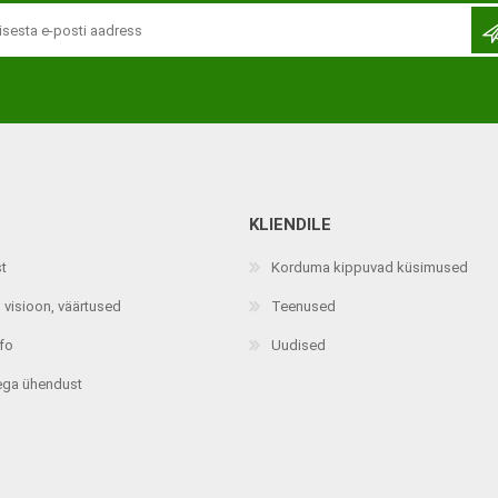
KLIENDILE
Jalaortoosid
Pilguga juhitavad seadmed
st
Korduma kippuvad küsimused
Põlveortoosid
Sisendseadmed
 visioon, väärtused
Teenused
Selja- ja nimmepiirkonna
Statiivid
ortoosid
nfo
Uudised
d
Kommunikatsiooniseadmed
Kõhuortoosid
ega ühendust
Tarkvara
Õla- ja küünarliigese
Lisaseadmed
ortoosid
Randme-kämblaortoosid