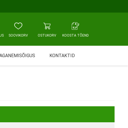
US
SOOVIKORV
OSTUKORV
KOOSTA TÕEND
AGANEMISÕIGUS
KONTAKTID
Tallinn, Sikupilli keskus
WC JA VANNITUBA
PÕETUS JA HOOLDUS
Tallinn, Mustamäe tee
Tallinn, Punane tn
Tartu
Pärnu