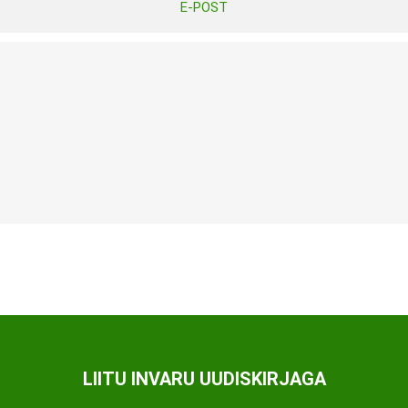
E-POST
Tasuta Invaru infomaterjalid
Niisutatud puhastusrätikud
Nahahooldusvahendid
Pesuained
Mähkmed lastele
Kreemid
Beebikaal
l
Pesu- ja ühekordsed kindad
Rinnapumbad ja lisatarvikud
Muud tooted
Aluslinad
p
Sidemed naistele
p
Niisutatud salvrätid
LIITU INVARU UUDISKIRJAGA
A
ORTOOSID
KOMMUNIKATSIOON