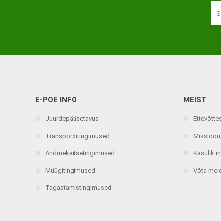
E-POE INFO
MEIST
Muud tooted
Teraapiavahendid
Juurdepääsetavus
Ettevõtte
Toidu valmistamine ja
Trenažöörid
söömine
Transporditingimused
Missioon,
Treeningvahendid
Abivahendid käelise
Andmekaitsetingimused
Kasulik i
Istumis- ja asendravipadja
tegevuse toetuseks
Müügitingimused
Võta mei
Lisatarvikud
Enesehooldus
Tagastamistingimused
Avajad ja keerajad
Käärid