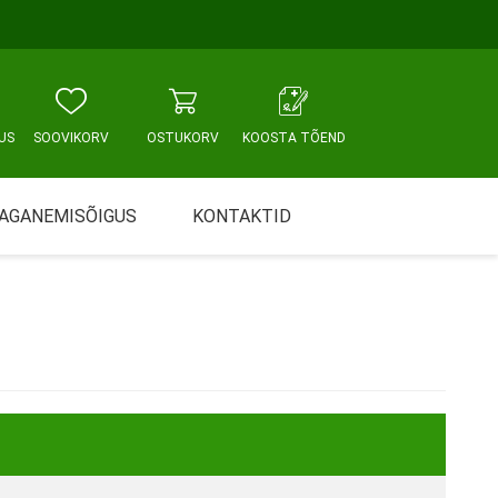
US
SOOVIKORV
OSTUKORV
KOOSTA TÕEND
AGANEMISÕIGUS
KONTAKTID
Tallinn, Sikupilli keskus
WC JA VANNITUBA
PÕETUS JA HOOLDUS
Tallinn, Mustamäe tee
Tallinn, Punane tn
Tartu
Pärnu