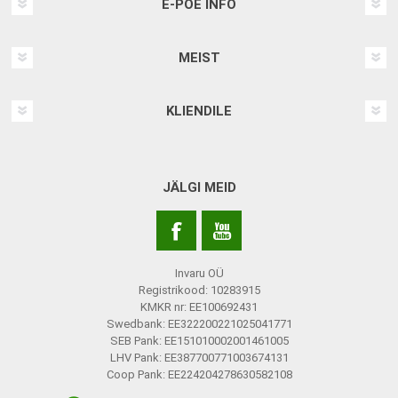
E-POE INFO
MEIST
KLIENDILE
JÄLGI MEID
Invaru OÜ
Registrikood: 10283915
KMKR nr: EE100692431
Swedbank: EE322200221025041771
SEB Pank: EE151010002001461005
LHV Pank: EE387700771003674131
Coop Pank: EE224204278630582108