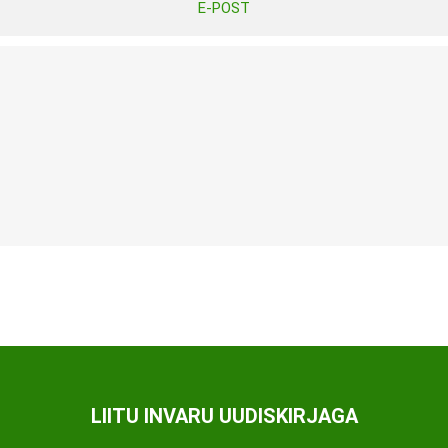
E-POST
Tasuta Invaru infomaterjalid
Niisutatud puhastusrätikud
Nahahooldusvahendid
Pesuained
Mähkmed lastele
Kreemid
Beebikaal
l
Pesu- ja ühekordsed kindad
Rinnapumbad ja lisatarvikud
Muud tooted
Aluslinad
p
Sidemed naistele
p
Niisutatud salvrätid
LIITU INVARU UUDISKIRJAGA
A
ORTOOSID
KOMMUNIKATSIOON