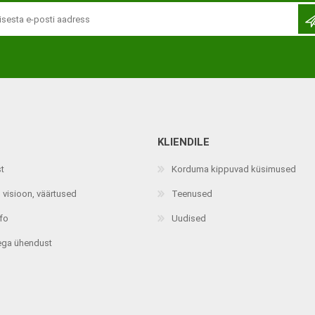
KLIENDILE
Jalaortoosid
Pilguga juhitavad seadmed
st
Korduma kippuvad küsimused
Põlveortoosid
Sisendseadmed
 visioon, väärtused
Teenused
Selja- ja nimmepiirkonna
Statiivid
ortoosid
nfo
Uudised
d
Kommunikatsiooniseadmed
Kõhuortoosid
ega ühendust
Tarkvara
Õla- ja küünarliigese
Lisaseadmed
ortoosid
Randme-kämblaortoosid