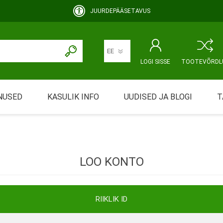
JUURDEPÄÄSETAVUS
LOGI SISSE
TOOTEVÕRDL
NUSED
KASULIK INFO
UUDISED JA BLOGI
T
rimine
Abivahendi üürimine ja üüritingimused
KEHAHOOLDUS
EMALE JA BEEBILE
ustamine
Riiklik soodustus
LOO KONTO
ansport
Abivahendi tõend
mont
Blanketid
RIIKLIK ID
Korduma kippuvad küsimused