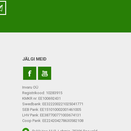
LISATARVIKUD
Ladu
Töökoda
Kontor
JÄLGI MEID
Kompressioonpõlvikud
Rehvid
Kompressioonsukad
Rattad
Lisatarvikud
Invaru OÜ
Ratastoolide lisavarustus
Registrikood: 10283915
KMKR nr: EE100692431
Ratastoolide varuosad
Swedbank: EE322200221025041771
SEB Pank: EE151010002001461005
Tugiraamide varuosad ja
LHV Pank: EE387700771003674131
lisatarvikud
Coop Pank: EE224204278630582108
Poti- ja dušitoolide varuosad