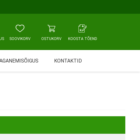
US
SOOVIKORV
OSTUKORV
KOOSTA TÕEND
AGANEMISÕIGUS
KONTAKTID
Tallinn, Sikupilli keskus
WC JA VANNITUBA
PÕETUS JA HOOLDUS
Tallinn, Mustamäe tee
Tallinn, Punane tn
Tartu
Pärnu