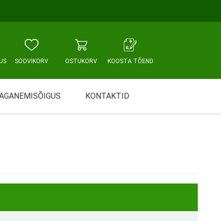
US
SOOVIKORV
OSTUKORV
KOOSTA TÕEND
AGANEMISÕIGUS
KONTAKTID
Tallinn, Sikupilli keskus
WC JA VANNITUBA
PÕETUS JA HOOLDUS
Tallinn, Mustamäe tee
Tallinn, Punane tn
Tartu
Pärnu