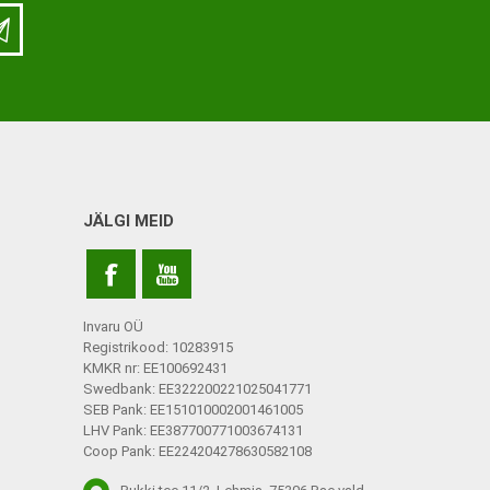
LISATARVIKUD
Ladu
Töökoda
Kontor
JÄLGI MEID
Kompressioonpõlvikud
Rehvid
Kompressioonsukad
Rattad
Lisatarvikud
Invaru OÜ
Ratastoolide lisavarustus
Registrikood: 10283915
KMKR nr: EE100692431
Ratastoolide varuosad
Swedbank: EE322200221025041771
SEB Pank: EE151010002001461005
Tugiraamide varuosad ja
LHV Pank: EE387700771003674131
lisatarvikud
Coop Pank: EE224204278630582108
Poti- ja dušitoolide varuosad