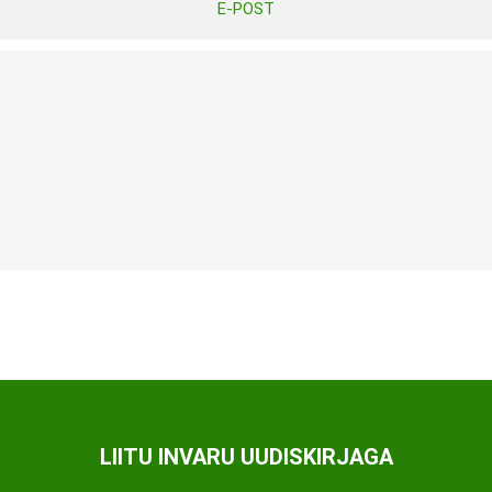
E-POST
Tasuta Invaru infomaterjalid
Niisutatud puhastusrätikud
Nahahooldusvahendid
Pesuained
Mähkmed lastele
Kreemid
Beebikaal
l
Pesu- ja ühekordsed kindad
Rinnapumbad ja lisatarvikud
Muud tooted
Aluslinad
p
Sidemed naistele
p
Niisutatud salvrätid
LIITU INVARU UUDISKIRJAGA
A
ORTOOSID
KOMMUNIKATSIOON