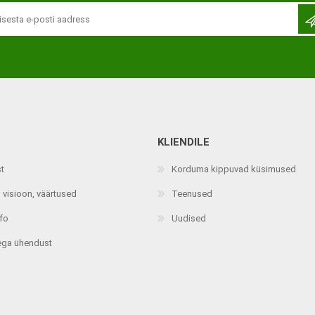
KLIENDILE
Jalaortoosid
Pilguga juhitavad seadmed
st
Korduma kippuvad küsimused
Põlveortoosid
Sisendseadmed
 visioon, väärtused
Teenused
Selja- ja nimmepiirkonna
Statiivid
ortoosid
nfo
Uudised
d
Kommunikatsiooniseadmed
Kõhuortoosid
ega ühendust
Tarkvara
Õla- ja küünarliigese
Lisaseadmed
ortoosid
Randme-kämblaortoosid