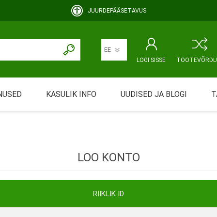
JUURDEPÄÄSETAVUS
LOGI SISSE
TOOTEVÕRDL
NUSED
KASULIK INFO
UUDISED JA BLOGI
T
rimine
Abivahendi üürimine ja üüritingimused
KEHAHOOLDUS
EMALE JA BEEBILE
ustamine
Riiklik soodustus
LOO KONTO
ansport
Abivahendi tõend
mont
Blanketid
RIIKLIK ID
Korduma kippuvad küsimused