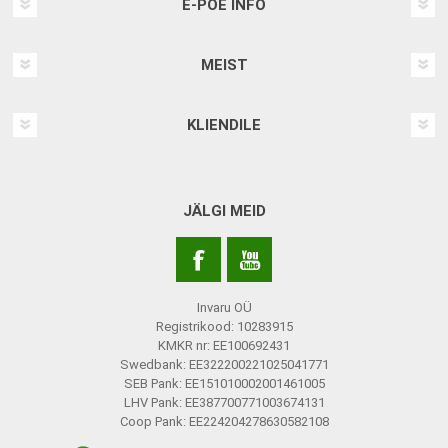
E-POE INFO
MEIST
KLIENDILE
JÄLGI MEID
Invaru OÜ
Registrikood: 10283915
KMKR nr: EE100692431
Swedbank: EE322200221025041771
SEB Pank: EE151010002001461005
LHV Pank: EE387700771003674131
Coop Pank: EE224204278630582108