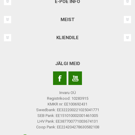
E-POE INFO
MEIST
KLIENDILE
JÄLGI MEID
Invaru OÜ
Registrikood: 10283915
KMKR nr: EE100692431
Swedbank: EE322200221025041771
SEB Pank: EE151010002001461005
LHV Pank: EE387700771003674131
Coop Pank: EE224204278630582108