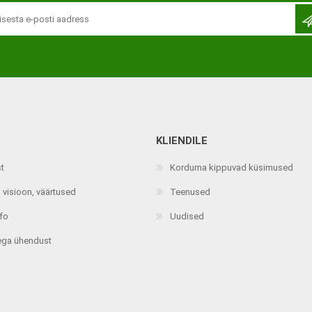
KLIENDILE
Jalaortoosid
Pilguga juhitavad seadmed
st
Korduma kippuvad küsimused
Põlveortoosid
Sisendseadmed
 visioon, väärtused
Teenused
Selja- ja nimmepiirkonna
Statiivid
ortoosid
nfo
Uudised
d
Kommunikatsiooniseadmed
Kõhuortoosid
ega ühendust
Tarkvara
Õla- ja küünarliigese
Lisaseadmed
ortoosid
Randme-kämblaortoosid