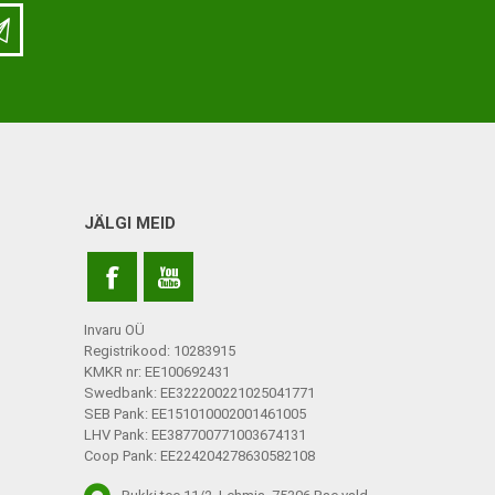
LISATARVIKUD
Ladu
Töökoda
Kontor
JÄLGI MEID
Kompressioonpõlvikud
Rehvid
Kompressioonsukad
Rattad
Lisatarvikud
Invaru OÜ
Ratastoolide lisavarustus
Registrikood: 10283915
KMKR nr: EE100692431
Ratastoolide varuosad
Swedbank: EE322200221025041771
SEB Pank: EE151010002001461005
Tugiraamide varuosad ja
LHV Pank: EE387700771003674131
lisatarvikud
Coop Pank: EE224204278630582108
Poti- ja dušitoolide varuosad