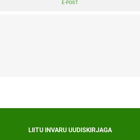
E-POST
Tasuta Invaru infomaterjalid
Niisutatud puhastusrätikud
Nahahooldusvahendid
Pesuained
Mähkmed lastele
Kreemid
Beebikaal
l
Pesu- ja ühekordsed kindad
Rinnapumbad ja lisatarvikud
Muud tooted
Aluslinad
p
Sidemed naistele
p
Niisutatud salvrätid
LIITU INVARU UUDISKIRJAGA
A
ORTOOSID
KOMMUNIKATSIOON