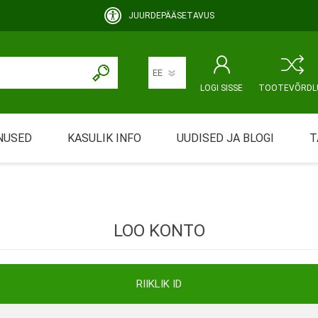
JUURDEPÄÄSETAVUS
LOGI SISSE
TOOTEVÕRDL
NUSED
KASULIK INFO
UUDISED JA BLOGI
T
rimine
Abivahendi üürimine ja üüritingimused
KEHAHOOLDUS
EMALE JA BEEBILE
ustamine
Riiklik soodustus
LOO KONTO
ansport
Abivahendi tõend
mont
Blanketid
RIIKLIK ID
Korduma kippuvad küsimused