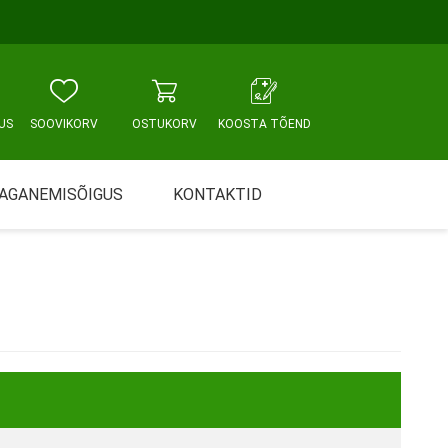
US
SOOVIKORV
OSTUKORV
KOOSTA TÕEND
AGANEMISÕIGUS
KONTAKTID
Tallinn, Sikupilli keskus
WC JA VANNITUBA
PÕETUS JA HOOLDUS
Tallinn, Mustamäe tee
Tallinn, Punane tn
Tartu
Pärnu