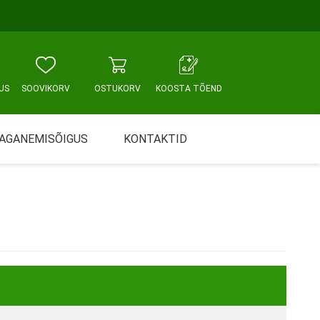
US
SOOVIKORV
OSTUKORV
KOOSTA TÕEND
AGANEMISÕIGUS
KONTAKTID
Tallinn, Sikupilli keskus
WC JA VANNITUBA
PÕETUS JA HOOLDUS
Tallinn, Mustamäe tee
Tallinn, Punane tn
Tartu
Pärnu