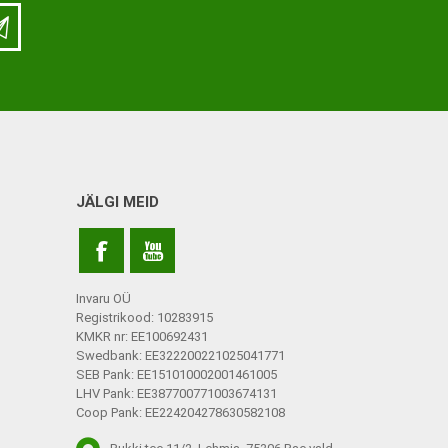
LISATARVIKUD
Ladu
Töökoda
Kontor
JÄLGI MEID
Kompressioonpõlvikud
Rehvid
Kompressioonsukad
Rattad
Lisatarvikud
Invaru OÜ
Ratastoolide lisavarustus
Registrikood: 10283915
KMKR nr: EE100692431
Ratastoolide varuosad
Swedbank: EE322200221025041771
SEB Pank: EE151010002001461005
Tugiraamide varuosad ja
LHV Pank: EE387700771003674131
lisatarvikud
Coop Pank: EE224204278630582108
Poti- ja dušitoolide varuosad