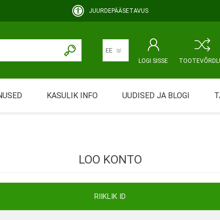
JUURDEPÄÄSETAVUS
LOGI SISSE
TOOTEVÕRDL
NUSED
KASULIK INFO
UUDISED JA BLOGI
T
rimine
Abivahendi üürimine ja üüritingimused
KEHAHOOLDUS
EMALE JA BEEBILE
ustamine
Riiklik soodustus
LOO KONTO
ansport
Abivahendi tõend
mont
Blanketid
RIIKLIK ID
Korduma kippuvad küsimused