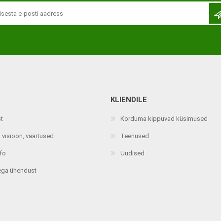
KLIENDILE
Jalaortoosid
Pilguga juhitavad seadmed
st
Korduma kippuvad küsimused
Põlveortoosid
Sisendseadmed
 visioon, väärtused
Teenused
Selja- ja nimmepiirkonna
Statiivid
ortoosid
nfo
Uudised
d
Kommunikatsiooniseadmed
Kõhuortoosid
ega ühendust
Tarkvara
Õla- ja küünarliigese
Lisaseadmed
ortoosid
Randme-kämblaortoosid