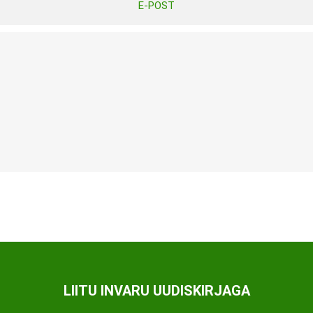
E-POST
Tasuta Invaru infomaterjalid
Niisutatud puhastusrätikud
Nahahooldusvahendid
Pesuained
Mähkmed lastele
Kreemid
Beebikaal
l
Pesu- ja ühekordsed kindad
Rinnapumbad ja lisatarvikud
Muud tooted
Aluslinad
p
Sidemed naistele
p
Niisutatud salvrätid
LIITU INVARU UUDISKIRJAGA
A
ORTOOSID
KOMMUNIKATSIOON