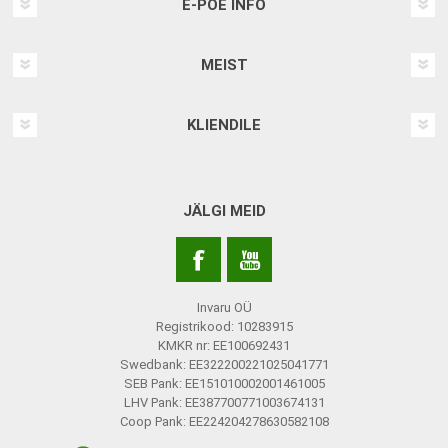
E-POE INFO
MEIST
KLIENDILE
JÄLGI MEID
Invaru OÜ
Registrikood: 10283915
KMKR nr: EE100692431
Swedbank: EE322200221025041771
SEB Pank: EE151010002001461005
LHV Pank: EE387700771003674131
Coop Pank: EE224204278630582108