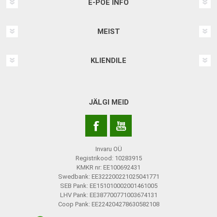
E-POE INFO
MEIST
KLIENDILE
JÄLGI MEID
Invaru OÜ
Registrikood: 10283915
KMKR nr: EE100692431
Swedbank: EE322200221025041771
SEB Pank: EE151010002001461005
LHV Pank: EE387700771003674131
Coop Pank: EE224204278630582108