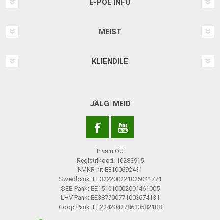
E-POE INFO
MEIST
KLIENDILE
JÄLGI MEID
Invaru OÜ
Registrikood: 10283915
KMKR nr: EE100692431
Swedbank: EE322200221025041771
SEB Pank: EE151010002001461005
LHV Pank: EE387700771003674131
Coop Pank: EE224204278630582108