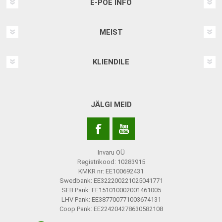
E-POE INFO
MEIST
KLIENDILE
JÄLGI MEID
Invaru OÜ
Registrikood: 10283915
KMKR nr: EE100692431
Swedbank: EE322200221025041771
SEB Pank: EE151010002001461005
LHV Pank: EE387700771003674131
Coop Pank: EE224204278630582108