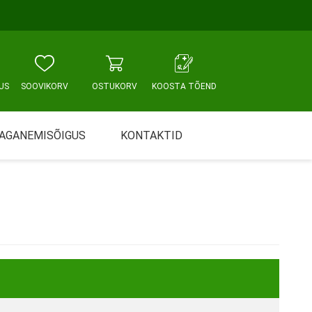
US
SOOVIKORV
OSTUKORV
KOOSTA TÕEND
AGANEMISÕIGUS
KONTAKTID
Tallinn, Sikupilli keskus
WC JA VANNITUBA
PÕETUS JA HOOLDUS
Tallinn, Mustamäe tee
Tallinn, Punane tn
Tartu
Pärnu