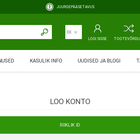
JUURDEPÄÄSETAVUS
LOGI SISSE
TOOTEVÕRDL
NUSED
KASULIK INFO
UUDISED JA BLOGI
T
rimine
Abivahendi üürimine ja üüritingimused
KEHAHOOLDUS
EMALE JA BEEBILE
ustamine
Riiklik soodustus
LOO KONTO
ansport
Abivahendi tõend
mont
Blanketid
RIIKLIK ID
Korduma kippuvad küsimused