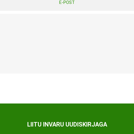
E-POST
Tasuta Invaru infomaterjalid
Niisutatud puhastusrätikud
Nahahooldusvahendid
Pesuained
Mähkmed lastele
Kreemid
Beebikaal
l
Pesu- ja ühekordsed kindad
Rinnapumbad ja lisatarvikud
Muud tooted
Aluslinad
p
Sidemed naistele
p
Niisutatud salvrätid
LIITU INVARU UUDISKIRJAGA
A
ORTOOSID
KOMMUNIKATSIOON