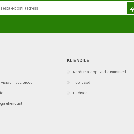
KLIENDILE
Jalaortoosid
Pilguga juhitavad seadmed
st
Korduma kippuvad küsimused
Põlveortoosid
Sisendseadmed
 visioon, väärtused
Teenused
Selja- ja nimmepiirkonna
Statiivid
ortoosid
nfo
Uudised
d
Kommunikatsiooniseadmed
Kõhuortoosid
ega ühendust
Tarkvara
Õla- ja küünarliigese
Lisaseadmed
ortoosid
Randme-kämblaortoosid