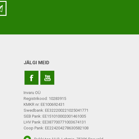
LISATARVIKUD
Ladu
Töökoda
Kontor
JÄLGI MEID
Kompressioonpõlvikud
Rehvid
Kompressioonsukad
Rattad
Lisatarvikud
Invaru OÜ
Ratastoolide lisavarustus
Registrikood: 10283915
KMKR nr: EE100692431
Ratastoolide varuosad
Swedbank: EE322200221025041771
SEB Pank: EE151010002001461005
Tugiraamide varuosad ja
LHV Pank: EE387700771003674131
lisatarvikud
Coop Pank: EE224204278630582108
Poti- ja dušitoolide varuosad