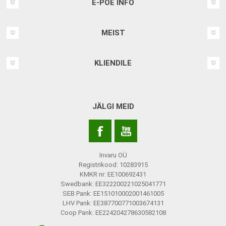
E-POE INFO
MEIST
KLIENDILE
JÄLGI MEID
Invaru OÜ
Registrikood: 10283915
KMKR nr: EE100692431
Swedbank: EE322200221025041771
SEB Pank: EE151010002001461005
LHV Pank: EE387700771003674131
Coop Pank: EE224204278630582108