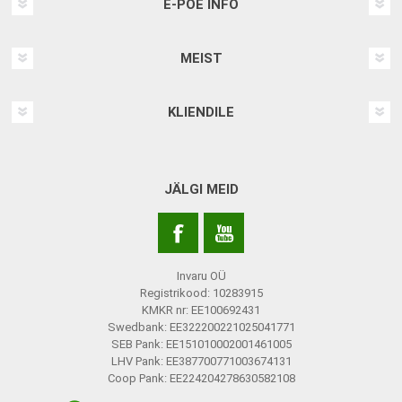
E-POE INFO
MEIST
KLIENDILE
JÄLGI MEID
Invaru OÜ
Registrikood: 10283915
KMKR nr: EE100692431
Swedbank: EE322200221025041771
SEB Pank: EE151010002001461005
LHV Pank: EE387700771003674131
Coop Pank: EE224204278630582108