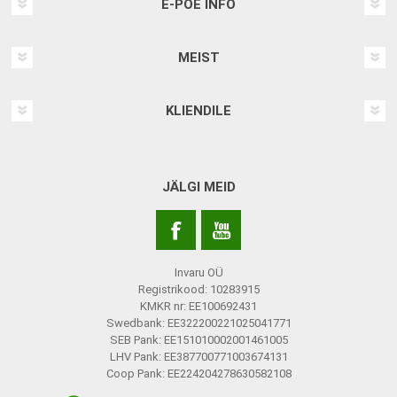
E-POE INFO
MEIST
KLIENDILE
JÄLGI MEID
Invaru OÜ
Registrikood: 10283915
KMKR nr: EE100692431
Swedbank: EE322200221025041771
SEB Pank: EE151010002001461005
LHV Pank: EE387700771003674131
Coop Pank: EE224204278630582108