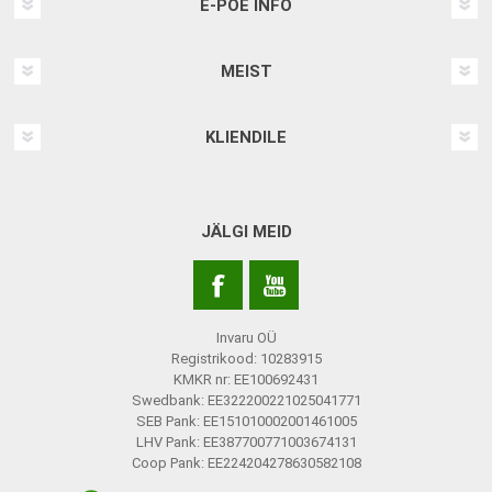
E-POE INFO
MEIST
KLIENDILE
JÄLGI MEID
Invaru OÜ
Registrikood: 10283915
KMKR nr: EE100692431
Swedbank: EE322200221025041771
SEB Pank: EE151010002001461005
LHV Pank: EE387700771003674131
Coop Pank: EE224204278630582108