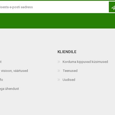
KLIENDILE
Jalaortoosid
Pilguga juhitavad seadmed
st
Korduma kippuvad küsimused
Põlveortoosid
Sisendseadmed
 visioon, väärtused
Teenused
Selja- ja nimmepiirkonna
Statiivid
ortoosid
nfo
Uudised
d
Kommunikatsiooniseadmed
Kõhuortoosid
ega ühendust
Tarkvara
Õla- ja küünarliigese
Lisaseadmed
ortoosid
Randme-kämblaortoosid