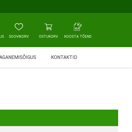
US
SOOVIKORV
OSTUKORV
KOOSTA TÕEND
AGANEMISÕIGUS
KONTAKTID
Tallinn, Sikupilli keskus
WC JA VANNITUBA
PÕETUS JA HOOLDUS
Tallinn, Mustamäe tee
Tallinn, Punane tn
Tartu
Pärnu