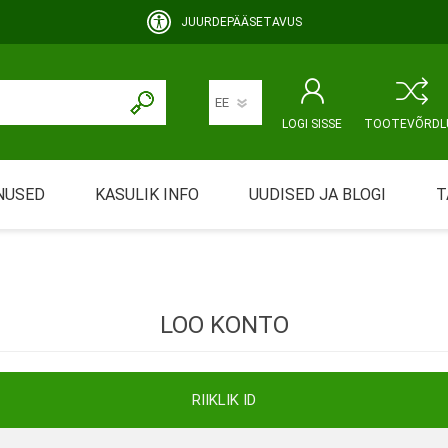
JUURDEPÄÄSETAVUS
LOGI SISSE
TOOTEVÕRDL
NUSED
KASULIK INFO
UUDISED JA BLOGI
T
rimine
Abivahendi üürimine ja üüritingimused
KEHAHOOLDUS
EMALE JA BEEBILE
ustamine
Riiklik soodustus
LOO KONTO
ansport
Abivahendi tõend
mont
Blanketid
RIIKLIK ID
Korduma kippuvad küsimused