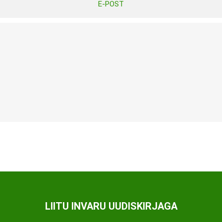
E-POST
Tasuta Invaru infomaterjalid
Niisutatud puhastusrätikud
Nahahooldusvahendid
Pesuained
Mähkmed lastele
Kreemid
Beebikaal
l
Pesu- ja ühekordsed kindad
Rinnapumbad ja lisatarvikud
Muud tooted
Aluslinad
p
Sidemed naistele
p
Niisutatud salvrätid
LIITU INVARU UUDISKIRJAGA
A
ORTOOSID
KOMMUNIKATSIOON