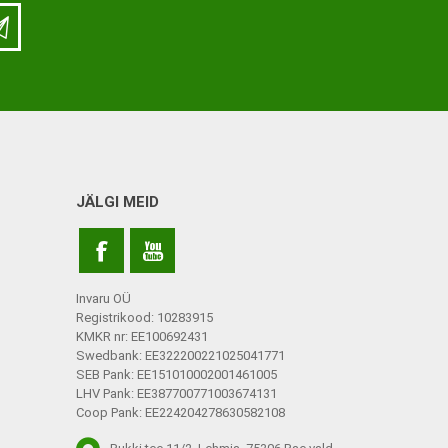
LISATARVIKUD
Ladu
Töökoda
Kontor
JÄLGI MEID
Kompressioonpõlvikud
Rehvid
Kompressioonsukad
Rattad
Lisatarvikud
Invaru OÜ
Ratastoolide lisavarustus
Registrikood: 10283915
KMKR nr: EE100692431
Ratastoolide varuosad
Swedbank: EE322200221025041771
SEB Pank: EE151010002001461005
Tugiraamide varuosad ja
LHV Pank: EE387700771003674131
lisatarvikud
Coop Pank: EE224204278630582108
Poti- ja dušitoolide varuosad