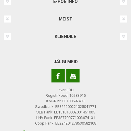
E-POE INFO
MEIST
KLIENDILE
JÄLGI MEID
Invaru OÜ
Registrikood: 10283915
KMKR nr: EE100692431
Swedbank: EE322200221025041771
SEB Pank: EE151010002001461005
LHV Pank: EE387700771003674131
Coop Pank: EE224204278630582108