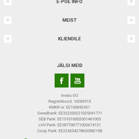
E-POE INFO
MEIST
KLIENDILE
JÄLGI MEID
Invaru OÜ
Registrikood: 10283915
KMKR nr: EE100692431
Swedbank: EE322200221025041771
SEB Pank: EE151010002001461005
LHV Pank: EE387700771003674131
Coop Pank: EE224204278630582108