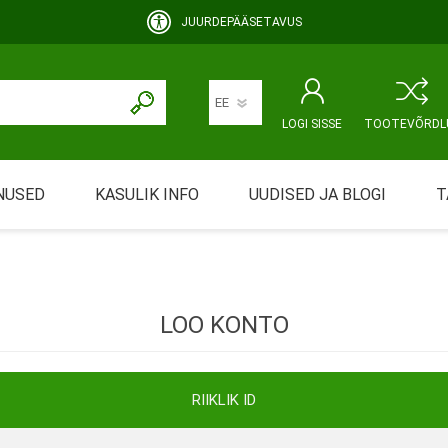
JUURDEPÄÄSETAVUS
LOGI SISSE
TOOTEVÕRDL
NUSED
KASULIK INFO
UUDISED JA BLOGI
T
rimine
Abivahendi üürimine ja üüritingimused
KEHAHOOLDUS
EMALE JA BEEBILE
ustamine
Riiklik soodustus
LOO KONTO
ansport
Abivahendi tõend
mont
Blanketid
RIIKLIK ID
Korduma kippuvad küsimused