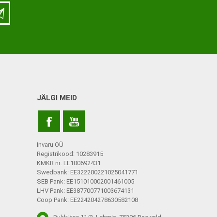
LISATARVIKUD
Ladu
Töökoda
Kontor
JÄLGI MEID
Kompressioonpõlvikud
Rehvid
Kompressioonsukad
Rattad
Lisatarvikud
Invaru OÜ
Ratastoolide lisavarustus
Registrikood: 10283915
KMKR nr: EE100692431
Ratastoolide varuosad
Swedbank: EE322200221025041771
SEB Pank: EE151010002001461005
Tugiraamide varuosad ja
LHV Pank: EE387700771003674131
lisatarvikud
Coop Pank: EE224204278630582108
Poti- ja dušitoolide varuosad