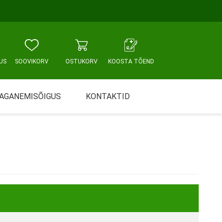
US
SOOVIKORV
OSTUKORV
KOOSTA TÕEND
AGANEMISÕIGUS
KONTAKTID
Tallinn, Sikupilli keskus
WC JA VANNITUBA
PÕETUS JA HOOLDUS
Tallinn, Mustamäe tee
Tallinn, Punane tn
Tartu
Pärnu