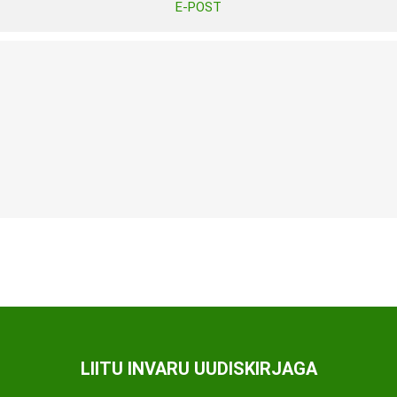
E-POST
Tasuta Invaru infomaterjalid
Niisutatud puhastusrätikud
Nahahooldusvahendid
Pesuained
Mähkmed lastele
Kreemid
Beebikaal
l
Pesu- ja ühekordsed kindad
Rinnapumbad ja lisatarvikud
Muud tooted
Aluslinad
p
Sidemed naistele
p
Niisutatud salvrätid
LIITU INVARU UUDISKIRJAGA
A
ORTOOSID
KOMMUNIKATSIOON