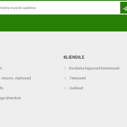
KLIENDILE
Jalaortoosid
Pilguga juhitavad seadmed
st
Korduma kippuvad küsimused
Põlveortoosid
Sisendseadmed
 visioon, väärtused
Teenused
Selja- ja nimmepiirkonna
Statiivid
ortoosid
nfo
Uudised
d
Kommunikatsiooniseadmed
Kõhuortoosid
ega ühendust
Tarkvara
Õla- ja küünarliigese
Lisaseadmed
ortoosid
Randme-kämblaortoosid