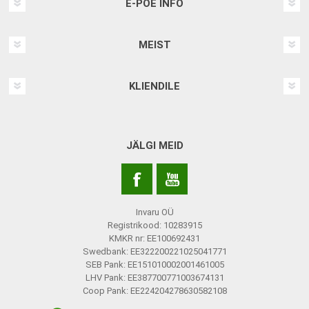
E-POE INFO
MEIST
KLIENDILE
JÄLGI MEID
Invaru OÜ
Registrikood: 10283915
KMKR nr: EE100692431
Swedbank: EE322200221025041771
SEB Pank: EE151010002001461005
LHV Pank: EE387700771003674131
Coop Pank: EE224204278630582108