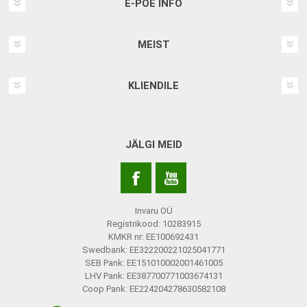
E-POE INFO
MEIST
KLIENDILE
JÄLGI MEID
Invaru OÜ
Registrikood: 10283915
KMKR nr: EE100692431
Swedbank: EE322200221025041771
SEB Pank: EE151010002001461005
LHV Pank: EE387700771003674131
Coop Pank: EE224204278630582108