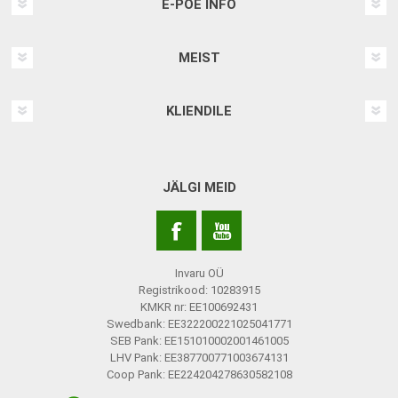
E-POE INFO
MEIST
KLIENDILE
JÄLGI MEID
Invaru OÜ
Registrikood: 10283915
KMKR nr: EE100692431
Swedbank: EE322200221025041771
SEB Pank: EE151010002001461005
LHV Pank: EE387700771003674131
Coop Pank: EE224204278630582108