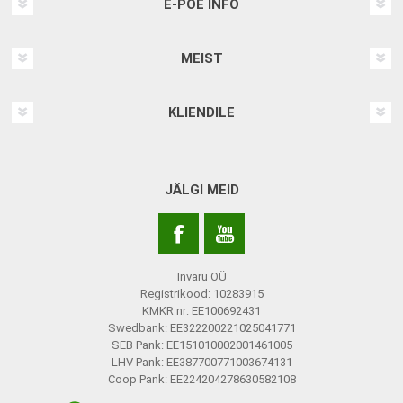
E-POE INFO
MEIST
KLIENDILE
JÄLGI MEID
Invaru OÜ
Registrikood: 10283915
KMKR nr: EE100692431
Swedbank: EE322200221025041771
SEB Pank: EE151010002001461005
LHV Pank: EE387700771003674131
Coop Pank: EE224204278630582108