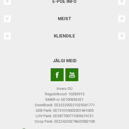
E-POE INFO
MEIST
KLIENDILE
JÄLGI MEID
Invaru OÜ
Registrikood: 10283915
KMKR nr: EE100692431
Swedbank: EE322200221025041771
SEB Pank: EE151010002001461005
LHV Pank: EE387700771003674131
Coop Pank: EE224204278630582108