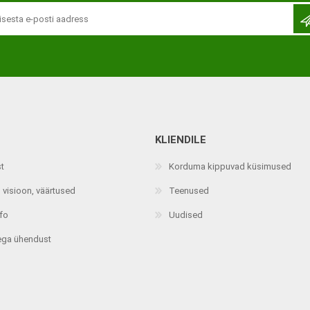
KLIENDILE
Jalaortoosid
Pilguga juhitavad seadmed
st
Korduma kippuvad küsimused
Põlveortoosid
Sisendseadmed
 visioon, väärtused
Teenused
Selja- ja nimmepiirkonna
Statiivid
ortoosid
nfo
Uudised
d
Kommunikatsiooniseadmed
Kõhuortoosid
ega ühendust
Tarkvara
Õla- ja küünarliigese
Lisaseadmed
ortoosid
Randme-kämblaortoosid