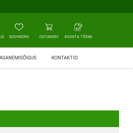
US
SOOVIKORV
OSTUKORV
KOOSTA TÕEND
AGANEMISÕIGUS
KONTAKTID
Tallinn, Sikupilli keskus
WC JA VANNITUBA
PÕETUS JA HOOLDUS
Tallinn, Mustamäe tee
Tallinn, Punane tn
Tartu
Pärnu