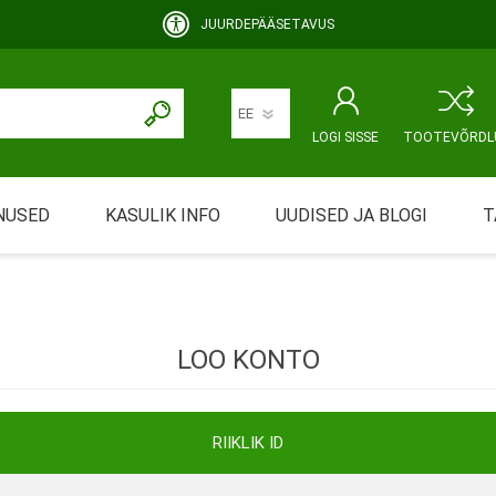
JUURDEPÄÄSETAVUS
LOGI SISSE
TOOTEVÕRDL
NUSED
KASULIK INFO
UUDISED JA BLOGI
T
rimine
Abivahendi üürimine ja üüritingimused
KEHAHOOLDUS
EMALE JA BEEBILE
ustamine
Riiklik soodustus
LOO KONTO
ansport
Abivahendi tõend
mont
Blanketid
RIIKLIK ID
Korduma kippuvad küsimused