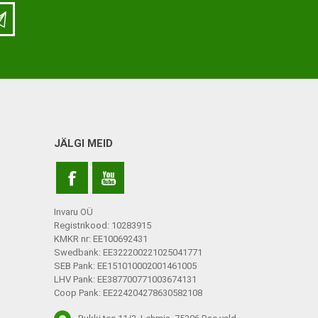
LISATARVIKUD
Ladu
Töökoda
Kontor
JÄLGI MEID
Kompressioonpõlvikud
Rehvid
Kompressioonsukad
Rattad
Lisatarvikud
Invaru OÜ
Ratastoolide lisavarustus
Registrikood: 10283915
KMKR nr: EE100692431
Ratastoolide varuosad
Swedbank: EE322200221025041771
SEB Pank: EE151010002001461005
Tugiraamide varuosad ja
LHV Pank: EE387700771003674131
lisatarvikud
Coop Pank: EE224204278630582108
Poti- ja dušitoolide varuosad