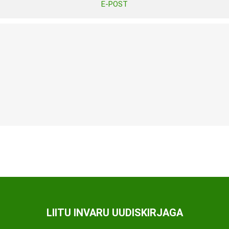
E-POST
Tasuta Invaru infomaterjalid
Niisutatud puhastusrätikud
Nahahooldusvahendid
Pesuained
Mähkmed lastele
Kreemid
Beebikaal
l
Pesu- ja ühekordsed kindad
Rinnapumbad ja lisatarvikud
Muud tooted
Aluslinad
p
Sidemed naistele
p
Niisutatud salvrätid
LIITU INVARU UUDISKIRJAGA
A
ORTOOSID
KOMMUNIKATSIOON