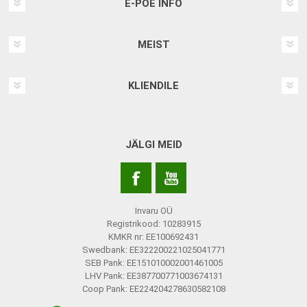
E-POE INFO
MEIST
KLIENDILE
JÄLGI MEID
Invaru OÜ
Registrikood: 10283915
KMKR nr: EE100692431
Swedbank: EE322200221025041771
SEB Pank: EE151010002001461005
LHV Pank: EE387700771003674131
Coop Pank: EE224204278630582108