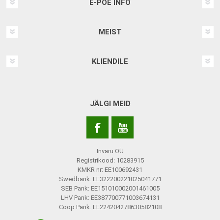
E-POE INFO
MEIST
KLIENDILE
JÄLGI MEID
Invaru OÜ
Registrikood: 10283915
KMKR nr: EE100692431
Swedbank: EE322200221025041771
SEB Pank: EE151010002001461005
LHV Pank: EE387700771003674131
Coop Pank: EE224204278630582108