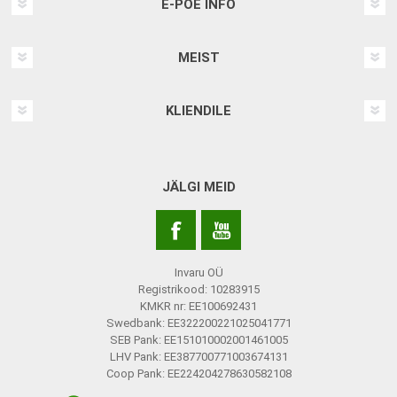
E-POE INFO
MEIST
KLIENDILE
JÄLGI MEID
Invaru OÜ
Registrikood: 10283915
KMKR nr: EE100692431
Swedbank: EE322200221025041771
SEB Pank: EE151010002001461005
LHV Pank: EE387700771003674131
Coop Pank: EE224204278630582108