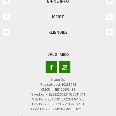
E-POE INFO
MEIST
KLIENDILE
JÄLGI MEID
Invaru OÜ
Registrikood: 10283915
KMKR nr: EE100692431
Swedbank: EE322200221025041771
SEB Pank: EE151010002001461005
LHV Pank: EE387700771003674131
Coop Pank: EE224204278630582108