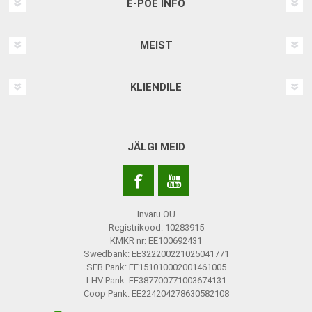
E-POE INFO
MEIST
KLIENDILE
JÄLGI MEID
Invaru OÜ
Registrikood: 10283915
KMKR nr: EE100692431
Swedbank: EE322200221025041771
SEB Pank: EE151010002001461005
LHV Pank: EE387700771003674131
Coop Pank: EE224204278630582108