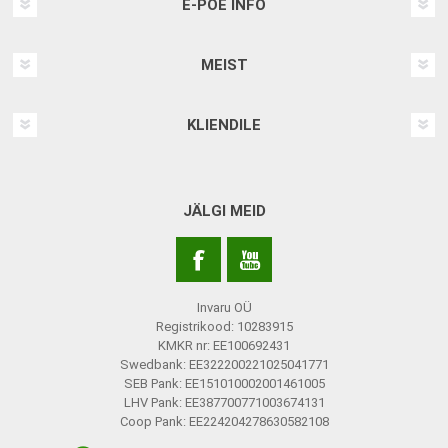
E-POE INFO
MEIST
KLIENDILE
JÄLGI MEID
Invaru OÜ
Registrikood: 10283915
KMKR nr: EE100692431
Swedbank: EE322200221025041771
SEB Pank: EE151010002001461005
LHV Pank: EE387700771003674131
Coop Pank: EE224204278630582108