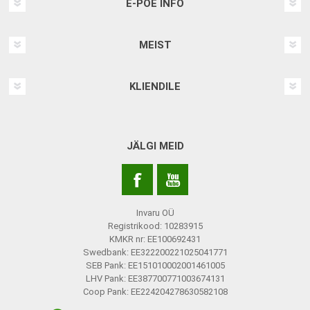
E-POE INFO
MEIST
KLIENDILE
JÄLGI MEID
Invaru OÜ
Registrikood: 10283915
KMKR nr: EE100692431
Swedbank: EE322200221025041771
SEB Pank: EE151010002001461005
LHV Pank: EE387700771003674131
Coop Pank: EE224204278630582108