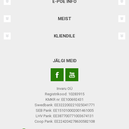
E-POE INFO
MEIST
KLIENDILE
JÄLGI MEID
Invaru OÜ
Registrikood: 10283915
KMKR nr: EE100692431
Swedbank: EE322200221025041771
SEB Pank: EE151010002001461005
LHV Pank: EE387700771003674131
Coop Pank: EE224204278630582108