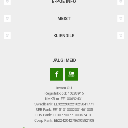
E-POE INFO
MEIST
KLIENDILE
JÄLGI MEID
Invaru OÜ
Registrikood: 10283915
KMKR nr: EE100692431
Swedbank: EE322200221025041771
SEB Pank: EE151010002001461005
LHV Pank: EE387700771003674131
Coop Pank: EE224204278630582108