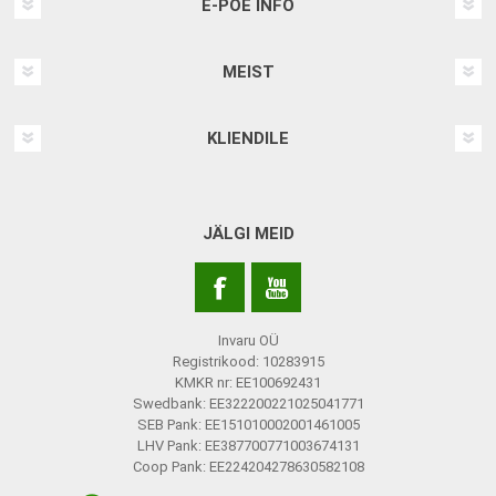
E-POE INFO
MEIST
KLIENDILE
JÄLGI MEID
Invaru OÜ
Registrikood: 10283915
KMKR nr: EE100692431
Swedbank: EE322200221025041771
SEB Pank: EE151010002001461005
LHV Pank: EE387700771003674131
Coop Pank: EE224204278630582108