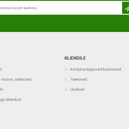
KLIENDILE
Jalaortoosid
Pilguga juhitavad seadmed
st
Korduma kippuvad küsimused
Põlveortoosid
Sisendseadmed
 visioon, väärtused
Teenused
Selja- ja nimmepiirkonna
Statiivid
ortoosid
nfo
Uudised
d
Kommunikatsiooniseadmed
Kõhuortoosid
ega ühendust
Tarkvara
Õla- ja küünarliigese
Lisaseadmed
ortoosid
Randme-kämblaortoosid