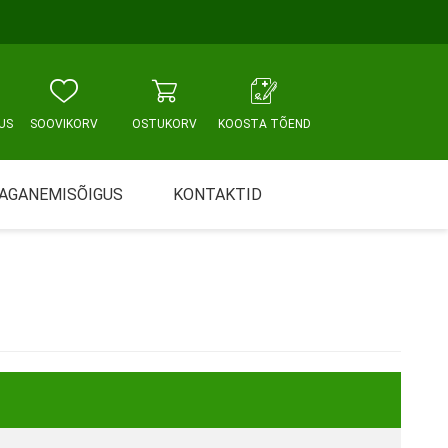
US
SOOVIKORV
OSTUKORV
KOOSTA TÕEND
AGANEMISÕIGUS
KONTAKTID
Tallinn, Sikupilli keskus
WC JA VANNITUBA
PÕETUS JA HOOLDUS
Tallinn, Mustamäe tee
Tallinn, Punane tn
Tartu
Pärnu