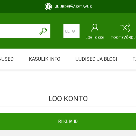
JUURDEPÄÄSETAVUS
LOGI SISSE
TOOTEVÕRDL
NUSED
KASULIK INFO
UUDISED JA BLOGI
T
rimine
Abivahendi üürimine ja üüritingimused
KEHAHOOLDUS
EMALE JA BEEBILE
ustamine
Riiklik soodustus
LOO KONTO
ansport
Abivahendi tõend
mont
Blanketid
RIIKLIK ID
Korduma kippuvad küsimused