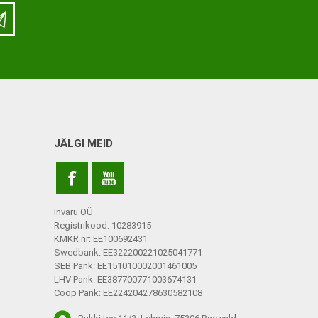
LISATARVIKUD
Ladu
Töökoda
Kontor
JÄLGI MEID
Kompressioonpõlvikud
Rehvid
Kompressioonsukad
Rattad
Lisatarvikud
Invaru OÜ
Ratastoolide lisavarustus
Registrikood: 10283915
KMKR nr: EE100692431
Ratastoolide varuosad
Swedbank: EE322200221025041771
SEB Pank: EE151010002001461005
Tugiraamide varuosad ja
LHV Pank: EE387700771003674131
lisatarvikud
Coop Pank: EE224204278630582108
Poti- ja dušitoolide varuosad