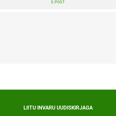
E-POST
Tasuta Invaru infomaterjalid
Niisutatud puhastusrätikud
Nahahooldusvahendid
Pesuained
Mähkmed lastele
Kreemid
Beebikaal
l
Pesu- ja ühekordsed kindad
Rinnapumbad ja lisatarvikud
Muud tooted
Aluslinad
p
Sidemed naistele
p
Niisutatud salvrätid
LIITU INVARU UUDISKIRJAGA
A
ORTOOSID
KOMMUNIKATSIOON