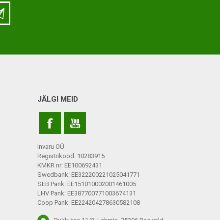
LISATARVIKUD
Ladu
Töökoda
Kontor
JÄLGI MEID
Kompressioonpõlvikud
Rehvid
Kompressioonsukad
Rattad
Lisatarvikud
Invaru OÜ
Ratastoolide lisavarustus
Registrikood: 10283915
KMKR nr: EE100692431
Ratastoolide varuosad
Swedbank: EE322200221025041771
SEB Pank: EE151010002001461005
Tugiraamide varuosad ja
LHV Pank: EE387700771003674131
lisatarvikud
Coop Pank: EE224204278630582108
Poti- ja dušitoolide varuosad