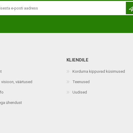
KLIENDILE
Jalaortoosid
Pilguga juhitavad seadmed
st
Korduma kippuvad küsimused
Põlveortoosid
Sisendseadmed
 visioon, väärtused
Teenused
Selja- ja nimmepiirkonna
Statiivid
ortoosid
nfo
Uudised
d
Kommunikatsiooniseadmed
Kõhuortoosid
ega ühendust
Tarkvara
Õla- ja küünarliigese
Lisaseadmed
ortoosid
Randme-kämblaortoosid