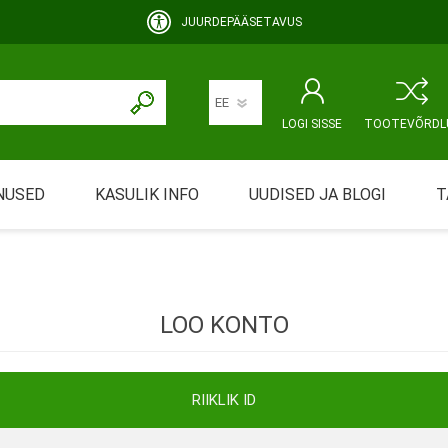
JUURDEPÄÄSETAVUS
LOGI SISSE
TOOTEVÕRDL
NUSED
KASULIK INFO
UUDISED JA BLOGI
T
rimine
Abivahendi üürimine ja üüritingimused
KEHAHOOLDUS
EMALE JA BEEBILE
ustamine
Riiklik soodustus
LOO KONTO
ansport
Abivahendi tõend
mont
Blanketid
RIIKLIK ID
Korduma kippuvad küsimused