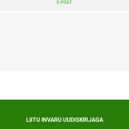
E-POST
Tasuta Invaru infomaterjalid
Niisutatud puhastusrätikud
Nahahooldusvahendid
Pesuained
Mähkmed lastele
Kreemid
Beebikaal
l
Pesu- ja ühekordsed kindad
Rinnapumbad ja lisatarvikud
Muud tooted
Aluslinad
p
Sidemed naistele
p
Niisutatud salvrätid
LIITU INVARU UUDISKIRJAGA
A
ORTOOSID
KOMMUNIKATSIOON