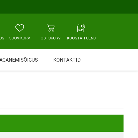
US
SOOVIKORV
OSTUKORV
KOOSTA TÕEND
AGANEMISÕIGUS
KONTAKTID
Tallinn, Sikupilli keskus
WC JA VANNITUBA
PÕETUS JA HOOLDUS
Tallinn, Mustamäe tee
Tallinn, Punane tn
Tartu
Pärnu