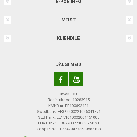
E-POE INFO
MEIST
KLIENDILE
JÄLGI MEID
Invaru OÜ
Registrikood: 10283915
KMKR nr: EE100692431
Swedbank: EE322200221025041771
SEB Pank: EE151010002001461005
LHV Pank: EE387700771003674131
Coop Pank: EE224204278630582108