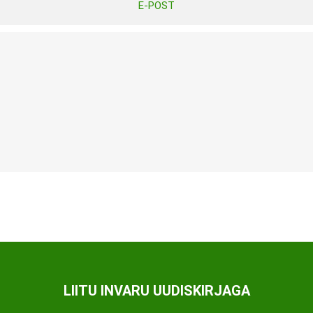
E-POST
Tasuta Invaru infomaterjalid
Niisutatud puhastusrätikud
Nahahooldusvahendid
Pesuained
Mähkmed lastele
Kreemid
Beebikaal
l
Pesu- ja ühekordsed kindad
Rinnapumbad ja lisatarvikud
Muud tooted
Aluslinad
p
Sidemed naistele
p
Niisutatud salvrätid
LIITU INVARU UUDISKIRJAGA
A
ORTOOSID
KOMMUNIKATSIOON