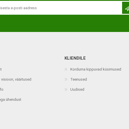
KLIENDILE
Jalaortoosid
Pilguga juhitavad seadmed
st
Korduma kippuvad küsimused
Põlveortoosid
Sisendseadmed
 visioon, väärtused
Teenused
Selja- ja nimmepiirkonna
Statiivid
ortoosid
nfo
Uudised
d
Kommunikatsiooniseadmed
Kõhuortoosid
ega ühendust
Tarkvara
Õla- ja küünarliigese
Lisaseadmed
ortoosid
Randme-kämblaortoosid