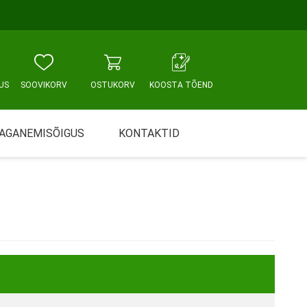
US
SOOVIKORV
OSTUKORV
KOOSTA TÕEND
AGANEMISÕIGUS
KONTAKTID
Tallinn, Sikupilli keskus
WC JA VANNITUBA
PÕETUS JA HOOLDUS
Tallinn, Mustamäe tee
Tallinn, Punane tn
Tartu
Pärnu