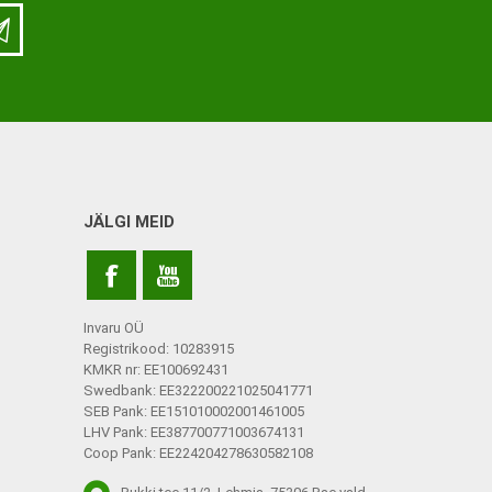
LISATARVIKUD
Ladu
Töökoda
Kontor
JÄLGI MEID
Kompressioonpõlvikud
Rehvid
Kompressioonsukad
Rattad
Lisatarvikud
Invaru OÜ
Ratastoolide lisavarustus
Registrikood: 10283915
KMKR nr: EE100692431
Ratastoolide varuosad
Swedbank: EE322200221025041771
SEB Pank: EE151010002001461005
Tugiraamide varuosad ja
LHV Pank: EE387700771003674131
lisatarvikud
Coop Pank: EE224204278630582108
Poti- ja dušitoolide varuosad