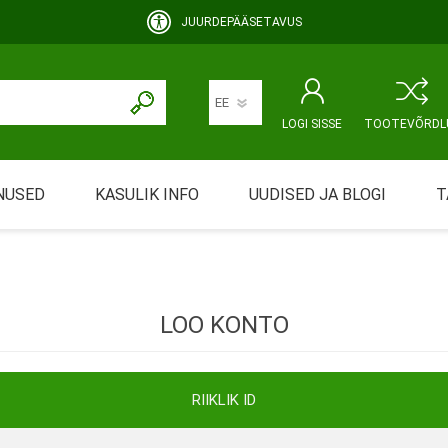
JUURDEPÄÄSETAVUS
LOGI SISSE
TOOTEVÕRDL
NUSED
KASULIK INFO
UUDISED JA BLOGI
T
rimine
Abivahendi üürimine ja üüritingimused
KEHAHOOLDUS
EMALE JA BEEBILE
ustamine
Riiklik soodustus
LOO KONTO
ansport
Abivahendi tõend
mont
Blanketid
RIIKLIK ID
Korduma kippuvad küsimused