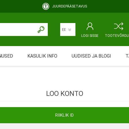
JUURDEPÄÄSETAVUS
LOGI SISSE
TOOTEVÕRDL
NUSED
KASULIK INFO
UUDISED JA BLOGI
T
rimine
Abivahendi üürimine ja üüritingimused
KEHAHOOLDUS
EMALE JA BEEBILE
ustamine
Riiklik soodustus
LOO KONTO
ansport
Abivahendi tõend
mont
Blanketid
RIIKLIK ID
Korduma kippuvad küsimused