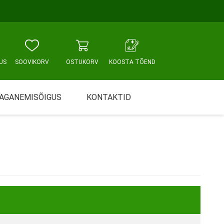
US
SOOVIKORV
OSTUKORV
KOOSTA TÕEND
AGANEMISÕIGUS
KONTAKTID
Tallinn, Sikupilli keskus
WC JA VANNITUBA
PÕETUS JA HOOLDUS
Tallinn, Mustamäe tee
Tallinn, Punane tn
Tartu
Pärnu