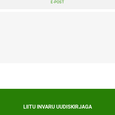
E-POST
Tasuta Invaru infomaterjalid
Niisutatud puhastusrätikud
Nahahooldusvahendid
Pesuained
Mähkmed lastele
Kreemid
Beebikaal
l
Pesu- ja ühekordsed kindad
Rinnapumbad ja lisatarvikud
Muud tooted
Aluslinad
p
Sidemed naistele
p
Niisutatud salvrätid
LIITU INVARU UUDISKIRJAGA
A
ORTOOSID
KOMMUNIKATSIOON