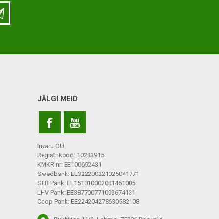
LISATARVIKUD
Ladu
Töökoda
Kontor
JÄLGI MEID
Kompressioonpõlvikud
Rehvid
Kompressioonsukad
Rattad
Lisatarvikud
Invaru OÜ
Ratastoolide lisavarustus
Registrikood: 10283915
KMKR nr: EE100692431
Ratastoolide varuosad
Swedbank: EE322200221025041771
SEB Pank: EE151010002001461005
Tugiraamide varuosad ja
LHV Pank: EE387700771003674131
lisatarvikud
Coop Pank: EE224204278630582108
Poti- ja dušitoolide varuosad