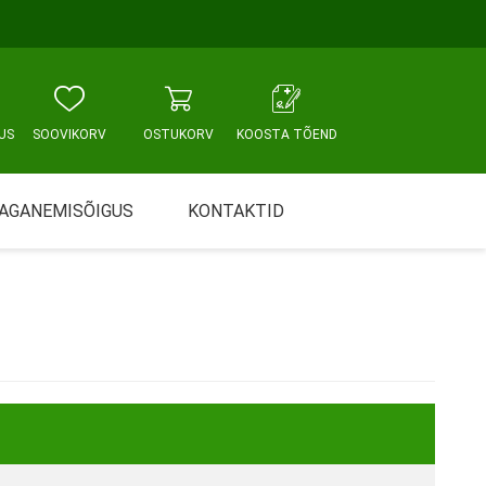
US
SOOVIKORV
OSTUKORV
KOOSTA TÕEND
AGANEMISÕIGUS
KONTAKTID
Tallinn, Sikupilli keskus
WC JA VANNITUBA
PÕETUS JA HOOLDUS
Tallinn, Mustamäe tee
Tallinn, Punane tn
Tartu
Pärnu