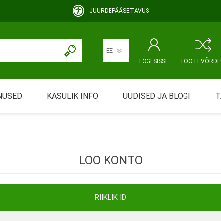
JUURDEPÄÄSETAVUS
LOGI SISSE
TOOTEVÕRDL
NUSED
KASULIK INFO
UUDISED JA BLOGI
T
rimine
Abivahendi üürimine ja üüritingimused
KEHAHOOLDUS
EMALE JA BEEBILE
ustamine
Riiklik soodustus
LOO KONTO
ansport
Abivahendi tõend
mont
Blanketid
RIIKLIK ID
Korduma kippuvad küsimused