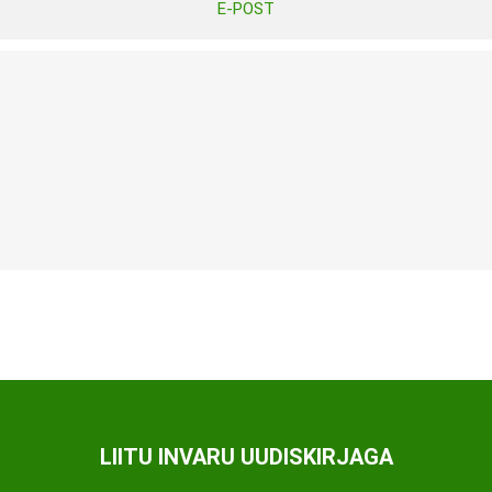
E-POST
Tasuta Invaru infomaterjalid
Niisutatud puhastusrätikud
Nahahooldusvahendid
Pesuained
Mähkmed lastele
Kreemid
Beebikaal
l
Pesu- ja ühekordsed kindad
Rinnapumbad ja lisatarvikud
Muud tooted
Aluslinad
p
Sidemed naistele
p
Niisutatud salvrätid
LIITU INVARU UUDISKIRJAGA
A
ORTOOSID
KOMMUNIKATSIOON