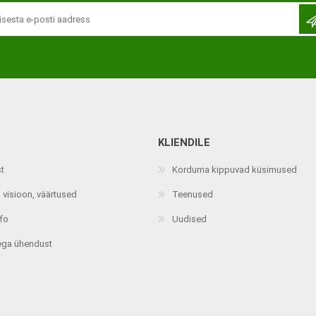
KLIENDILE
Jalaortoosid
Pilguga juhitavad seadmed
st
Korduma kippuvad küsimused
Põlveortoosid
Sisendseadmed
 visioon, väärtused
Teenused
Selja- ja nimmepiirkonna
Statiivid
ortoosid
nfo
Uudised
d
Kommunikatsiooniseadmed
Kõhuortoosid
ega ühendust
Tarkvara
Õla- ja küünarliigese
Lisaseadmed
ortoosid
Randme-kämblaortoosid