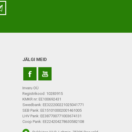
LISATARVIKUD
Ladu
Töökoda
Kontor
JÄLGI MEID
Kompressioonpõlvikud
Rehvid
Kompressioonsukad
Rattad
Lisatarvikud
Invaru OÜ
Ratastoolide lisavarustus
Registrikood: 10283915
KMKR nr: EE100692431
Ratastoolide varuosad
Swedbank: EE322200221025041771
SEB Pank: EE151010002001461005
Tugiraamide varuosad ja
LHV Pank: EE387700771003674131
lisatarvikud
Coop Pank: EE224204278630582108
Poti- ja dušitoolide varuosad