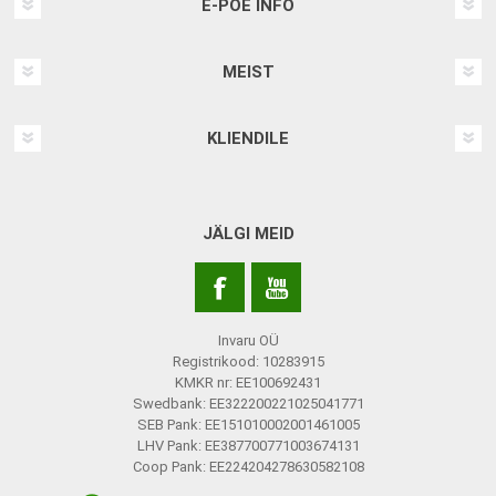
E-POE INFO
MEIST
KLIENDILE
JÄLGI MEID
Invaru OÜ
Registrikood: 10283915
KMKR nr: EE100692431
Swedbank: EE322200221025041771
SEB Pank: EE151010002001461005
LHV Pank: EE387700771003674131
Coop Pank: EE224204278630582108