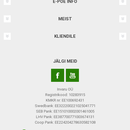
E-POE INFO
MEIST
KLIENDILE
JÄLGI MEID
Invaru OÜ
Registrikood: 10283915
KMKR nr: EE100692431
Swedbank: EE322200221025041771
SEB Pank: EE151010002001461005
LHV Pank: EE387700771003674131
Coop Pank: EE224204278630582108