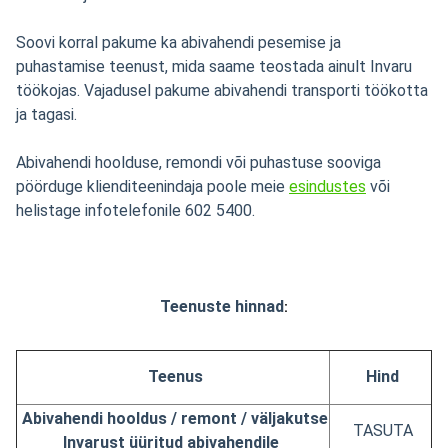
Soovi korral pakume ka abivahendi pesemise ja
puhastamise teenust, mida saame teostada ainult Invaru
töökojas. Vajadusel pakume abivahendi transporti töökotta
ja tagasi.
Abivahendi hoolduse, remondi või puhastuse sooviga
pöörduge klienditeenindaja poole meie
esindustes
või
helistage infotelefonile 602 5400.
Teenuste hinnad
:
Teenus
Hind
Abivahendi hooldus / remont / väljakutse
TASUTA
Invarust üüritud abivahendile