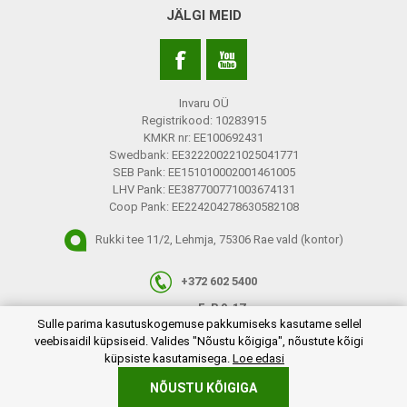
JÄLGI MEID
Invaru OÜ
Registrikood: 10283915
KMKR nr: EE100692431
Swedbank: EE322200221025041771
SEB Pank: EE151010002001461005
LHV Pank: EE387700771003674131
Coop Pank: EE224204278630582108
Rukki tee 11/2, Lehmja, 75306 Rae vald (kontor)
+372 602 5400
E-R 9-17
plugins.netgroup.cookiemanager.cookiepopup.dialog
Sulle parima kasutuskogemuse pakkumiseks kasutame sellel
info@invaru.ee
veebisaidil küpsiseid. Valides "Nõustu kõigiga", nõustute kõigi
küpsiste kasutamisega.
Loe edasi
NÕUSTU KÕIGIGA