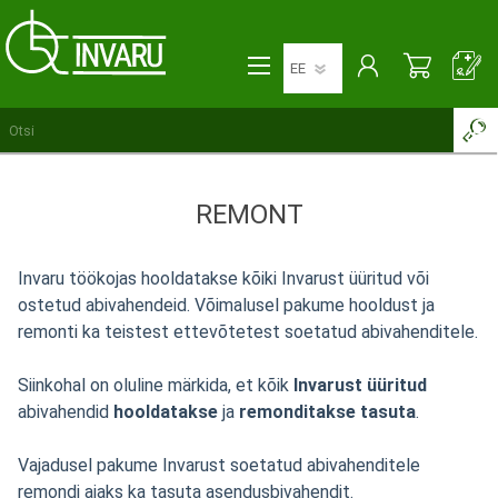
REMONT
Invaru töökojas hooldatakse kõiki Invarust üüritud või
ostetud abivahendeid. Võimalusel pakume hooldust ja
remonti ka teistest ettevõtetest soetatud abivahenditele.
Siinkohal on oluline märkida, et kõik
Invarust üüritud
abivahendid
hooldatakse
ja
remonditakse tasuta
.
Vajadusel pakume Invarust soetatud abivahenditele
remondi ajaks ka tasuta asendusbivahendit.