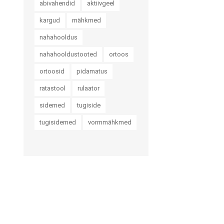
abivahendid
aktiivgeel
kargud
mähkmed
nahahooldus
nahahooldustooted
ortoos
ortoosid
pidamatus
ratastool
rulaator
sidemed
tugiside
tugisidemed
vormmähkmed