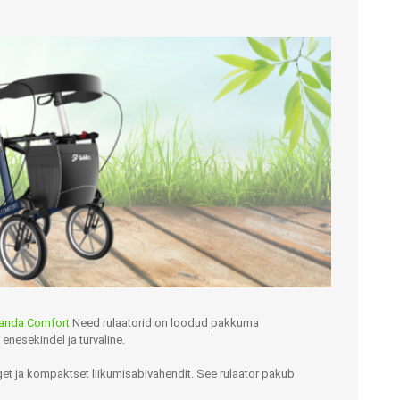
Rakvere
Narva
Tugikäepidemed
Uriinikogujad ja kateetrid
Kuressaare
Astmed
Voodid
Haapsalu
Dušitoolid, vanniistmed ja -
Voodi lisatarvikud
auad
Madratsid lamatiste
Rapla
Potitoolid ja -kõrgendused,
vältimiseks
rilllauad käetugedega
Paide
Voodilauad
Varuosad ja lisavarustus
Käina
Siibrid ja uriinipudelid
oti- ja dušitoolidele
Siirdumis- ja
Valga
teisaldamisvahendid
Erilahenduste osakond
anda Comfort
Need rulaatorid on loodud pakkuma
Muud tooted
 enesekindel ja turvaline.
Kommunikatsiooniabivahendid
rget ja kompaktset liikumisabivahendit. See rulaator pakub
KOMPRESSIOONTOOTED
VARUOSAD JA