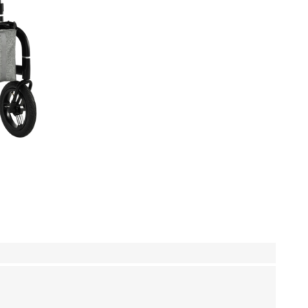
ja lisatarvikud
Keppide-karkude varuosad
ja lisatarvikud