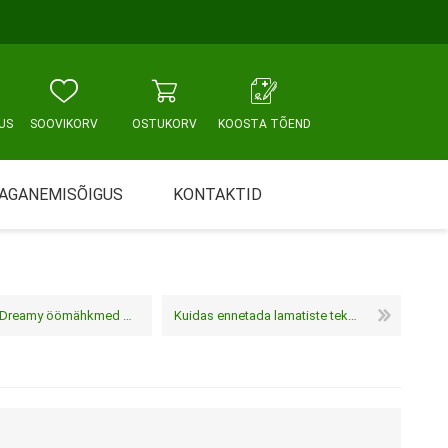
US
SOOVIKORV
OSTUKORV
KOOSTA TÕEND
AGANEMISÕIGUS
KONTAKTID
Tallinn, Sikupilli keskus
WC JA VANNITUBA
PÕETUS JA HOOLDUS
Tallinn, Mustamäe tee
 öömähkmed muutuvad universaalseks
Kuidas ennetada lamatiste tekkimist?
Tallinn, Punane tn
Tartu
Pärnu