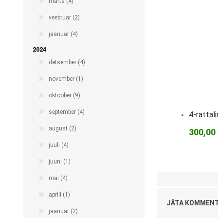
märts (4)
Haaratsid
veebruar (2)
Riietumise abivahendid
jaanuar (4)
Vaata kõiki
2024
detsember (4)
november (1)
oktoober (9)
september (4)
4-rattal
august (2)
300,00
juuli (4)
juuni (1)
mai (4)
aprill (1)
JÄTA KOMMEN
jaanuar (2)