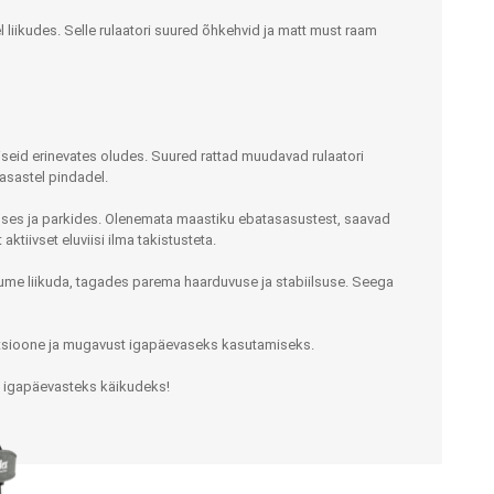
LISATARVIKUD
Ladu
l liikudes. Selle rulaatori suured õhkehvid ja matt must raam
Töökoda
Kontor
eliseid erinevates oludes. Suured rattad muudavad rulaatori
tasastel pindadel.
duses ja parkides. Olenemata maastiku ebatasasustest, saavad
tiivset eluviisi ilma takistusteta.
Kompressioonpõlvikud
Rehvid
Kompressioonsukad
 lume liikuda, tagades parema haarduvuse ja stabiilsuse. Seega
Rattad
Lisatarvikud
Ratastoolide lisavarustus
nktsioone ja mugavust igapäevaseks kasutamiseks.
Ratastoolide varuosad
e igapäevasteks käikudeks!
Tugiraamide varuosad ja
lisatarvikud
Poti- ja dušitoolide varuosad