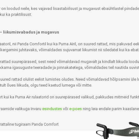
 on loodud neile, kes vajavad lisastabiilsust ja mugavust ebaühtlastel pindade
 kui ka praktilisust.
– liikumisvabadus ja mugavus
aatoril, nii Panda Comfortil kui ka Puma Airil, on suured rattad, mis pakuvad e
 kergemini juhitavaks, võimaldades sujuvamat liikumist nii siledatel kui ka eba
rattad suurepärased, sest need võimaldavad mugavalt ja kindlalt liikuda loo
kkama igasuguste teeradade ja pinnakatetega, võimaldades teil nautida suvist ak
Jalaortoosid
Pilguga juhitavad seadmed
Põlveortoosid
Sisendseadmed
uured rattad olulist eelist lumistes oludes. Need võimaldavad hõlpsamini üle
tult õues liikuda, olgu teed kaetud lumega või mitte.
Selja- ja nimmepiirkonna
Statiivid
ortoosid
rt kui ka Puma Air rulaatorid on suurepärased valikud, pakkudes mitmeid fu
d
Kommunikatsiooniseadmed
Kõhuortoosid
giraamide valikuga Invaru
esindustes
või
e-poes
ning leia endale parim kaaslan
Tarkvara
Õla- ja küünarliigese
Lisaseadmed
ortoosid
Randme-kämblaortoosid