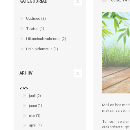
reede, 14. 
KATEGOORIAD
Uudised (2)
Kargud ja kepid
Tooted (1)
Madratsikaitsmed
Ratastoolid
Liikumisabivahendid (2)
Mähkmed täiskasvanutele
Seisuraamid
Uriinipidamatus (1)
Mähkmed lastele
Käimisraamid
Aluslinad
Eriistmed ja alusraamid
Püksid mähkmete
ARHIIV
Jalgrattad
fikseerimiseks
Lastekärud
2026
Varuosad ja lisatarvikud
juuli (2)
Meil on hea meel
juuni (1)
maksimaalset muga
mai (3)
Tumesinise alu
OLMEABIVAHENDID
TREENING JA TERAAPI
aprill (4)
erakordset tuge 