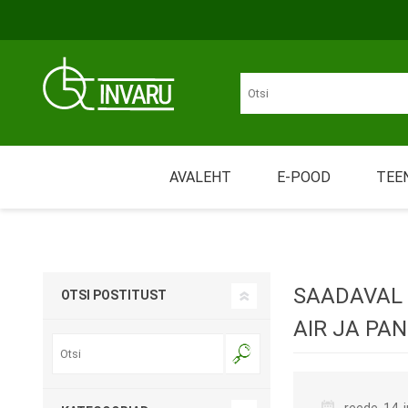
Liigu põhisisu juurde
Juurdepääsetavus
AVALEHT
E-POOD
TEE
Üü
LIIKUMINE
MÄHKMED JA IMAVAD
Nõ
TOOTED
SAADAVAL 
OTSI POSTITUST
Tr
AIR JA PA
Re