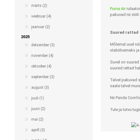
märts (2)
Puma Air
rulaator
pakuvad nii stiili
veebruar (4)
jaanuar (2)
Suured rattad 
2025
Mõlemal uuel rul
detsember (3)
stabiilsemaks ja
november (4)
Suvel on suured 
oktoober (4)
suured rattad ha
Muud tooted
Teraapiavahendid
september (3)
Toidu valmistamine ja
Trenažöörid
Talvel pakuvad s
söömine
saate talvel mure
august (3)
Treeningvahendid
Abivahendid käelise
Nii Panda Comfo
juuli (1)
Istumis- ja asendravipadja
tegevuse toetuseks
juuni (2)
Tule ja tutvu tu
Lisatarvikud
Enesehooldus
mai (2)
Avajad ja keerajad
aprill (3)
Käärid