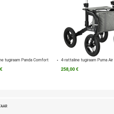
Ortopeedilised abivahendid,
tallatoed, muud tooted
ine tugiraam Panda Comfort
4-rattaline tugiraam Puma Air
 €
258,00 €
TAAR