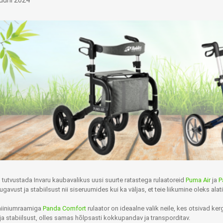
juuni 2024
Tasuta Invaru infomaterjalid
Niisutatud puhastusrätikud
Nahahooldusvahendid
Pesuained
Mähkmed lastele
Kreemid
Beebikaal
l
Pesu- ja ühekordsed kindad
Rinnapumbad ja lisatarvikud
Muud tooted
Aluslinad
p
Sidemed naistele
p
Niisutatud salvrätid
 tutvustada Invaru kaubavalikus uusi suurte ratastega rulaatoreid
Puma Air
ja
P
vust ja stabiilsust nii siseruumides kui ka väljas, et teie liikumine oleks alati
miiniumraamiga
Panda Comfort
rulaator on ideaalne valik neile, kes otsivad ke
A
ORTOOSID
KOMMUNIKATSIOON
ja stabiilsust, olles samas hõlpsasti kokkupandav ja transporditav.