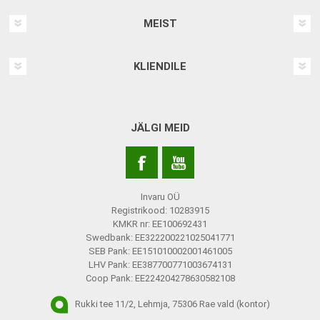
MEIST
KLIENDILE
JÄLGI MEID
Invaru OÜ
Registrikood: 10283915
KMKR nr: EE100692431
Swedbank: EE322200221025041771
SEB Pank: EE151010002001461005
LHV Pank: EE387700771003674131
Coop Pank: EE224204278630582108
Rukki tee 11/2, Lehmja, 75306 Rae vald (kontor)