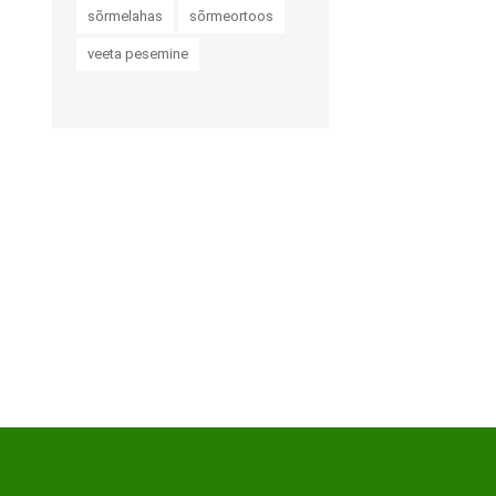
Haaratsid
sõrmelahas
sõrmeortoos
Riietumise abivahendid
veeta pesemine
Vaata kõiki