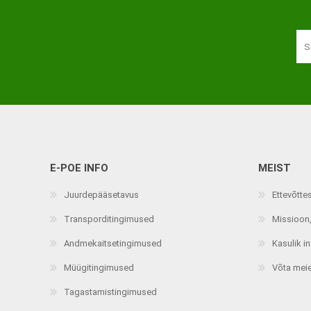
E-POE INFO
MEIST
Juurdepääsetavus
Ettevõtte
Transporditingimused
Missioon,
Andmekaitsetingimused
Kasulik i
Müügitingimused
Võta mei
Tagastamistingimused