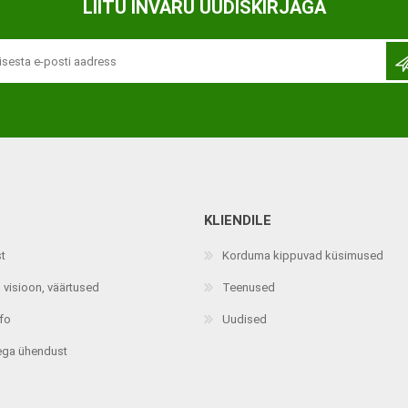
LIITU INVARU UUDISKIRJAGA
KLIENDILE
st
Korduma kippuvad küsimused
 visioon, väärtused
Teenused
nfo
Uudised
ega ühendust