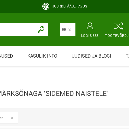
JUURDEPÄÄSETAVUS
LOGI SISSE
TOOTEVÕRDL
NUSED
KASULIK INFO
UUDISED JA BLOGI
T
rimine
Abivahendi üürimine ja üüritingimused
KEHAHOOLDUS
EMALE JA BEEBILE
ustamine
Riiklik soodustus
ÄRKSÕNAGA 'SIDEMED NAISTELE'
ansport
Abivahendi tõend
mont
Blanketid
Korduma kippuvad küsimused