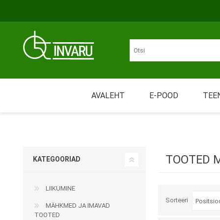
Liigu põhisisu juurde
Juurdepääsetavus
AVALEHT
E-POOD
TEE
Üü
LIIKUMINE
MÄHKMED JA IMAVAD
Nõ
TOOTED
TOOTED M
KATEGOORIAD
Tr
LIIKUMINE
Re
Sorteeri
MÄHKMED JA IMAVAD
TOOTED