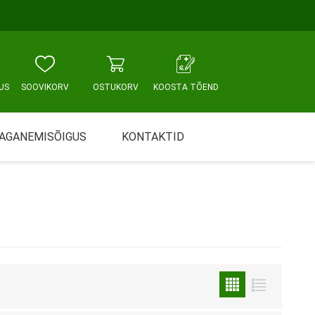
US
SOOVIKORV
OSTUKORV
KOOSTA TÕEND
AGANEMISÕIGUS
KONTAKTID
Tallinn, Sikupilli keskus
WC JA VANNITUBA
PÕETUS JA HOOLDUS
Tallinn, Mustamäe tee
Tallinn, Punane tn
Tartu
Pärnu