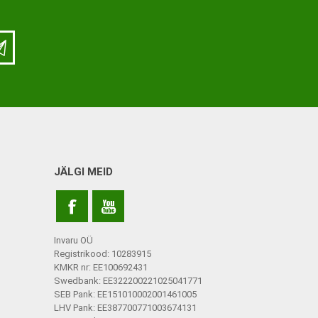
JÄLGI MEID
Invaru OÜ
Registrikood: 10283915
KMKR nr: EE100692431
Swedbank: EE322200221025041771
SEB Pank: EE151010002001461005
LHV Pank: EE387700771003674131