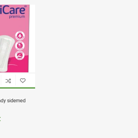
Tasuta Invaru infomaterjalid
Niisutatud puhastusrätikud
Nahahooldusvahendid
Pesuained
Mähkmed lastele
Kreemid
Beebikaal
l
Pesu- ja ühekordsed kindad
Rinnapumbad ja lisatarvikud
Muud tooted
Aluslinad
p
Sidemed naistele
p
Niisutatud salvrätid
ady sidemed
€
A
ORTOOSID
KOMMUNIKATSIOON