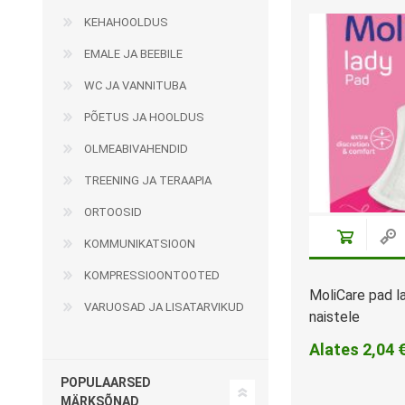
KEHAHOOLDUS
EMALE JA BEEBILE
Kargud ja kepid
WC JA VANNITUBA
Madratsikaitsmed
Ratastoolid
PÕETUS JA HOOLDUS
Mähkmed täiskasvanutele
Seisuraamid
OLMEABIVAHENDID
Mähkmed lastele
Käimisraamid
TREENING JA TERAAPIA
Aluslinad
Eriistmed ja alusraamid
ORTOOSID
Püksid mähkmete
Jalgrattad
fikseerimiseks
KOMMUNIKATSIOON
Lastekärud
KOMPRESSIOONTOOTED
MoliCare pad l
Varuosad ja lisatarvikud
VARUOSAD JA LISATARVIKUD
naistele
Alates 2,04 
POPULAARSED
OLMEABIVAHENDID
TREENING JA TERAAPI
MÄRKSÕNAD