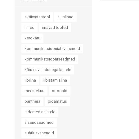
aktiivratastool
aluslinad
hiired
imavad tooted
kergkäru
kommunikatsiooniabivahendid
kommunikatsiooniseadmed
Muud tooted
Teraapiavahendid
käru erivajadusega lastele
Toidu valmistamine ja
Trenažöörid
libilina
libistamislina
söömine
Treeningvahendid
meestekuu
ortoosid
Abivahendid käelise
Istumis- ja asendravipadja
tegevuse toetuseks
panthera
pidamatus
Lisatarvikud
Enesehooldus
sidemed naistele
Avajad ja keerajad
sisendseadmed
Käärid
suhtlusvahendid